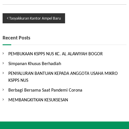
P
Tasyakkuran Kantor Ampel Baru
o
Recent Posts
s
PEMBUKAAN KSPPS NUS KC. AL ALAWIYAH BOGOR
t
Simpanan Khusus Berhadiah
n
PENYALURAN BANTUAN KEPADA ANGGOTA USAHA MIKRO
KSPPS NUS
a
Berbagi Bersama Saat Pandemi Corona
v
MEMBANGKITKAN KESUKSESAN
i
g