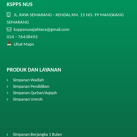
KSPPS NUS
a
JL. RAYA SEMARANG – KENDAL KM. 15 NO. 99 MANGKANG
t
SEMARANG
ksppsnusejahtera@gmail.com
i
024 – 76438493
Lihat Maps
o
n
PRODUK DAN LAYANAN
Simpanan Wadiah
Simpanan Pendidikan
Simpanan Qurban/Aqiqoh
Simpanan Umroh
Simpanan Berjangka 1 Bulan