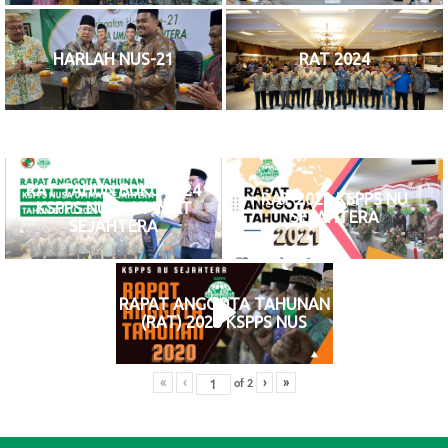
HARLAH NUS-21
RAT 2024
RAT TAHUN BUKU 2024
RAT 2021 KSPPS NU
KSPPS NUSA UMMAT
SEJAHTERA
SEJAHTERA
RAPAT ANGGOTA TAHUNAN
(RAT) 2020 KSPPS NUS
«
‹
›
»
of
2