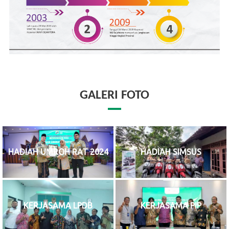
GALERI FOTO
HADIAH UMROH RAT 2024
HADIAH SIMSUS
KERJASAMA LPDB
KERJASAMA PIP