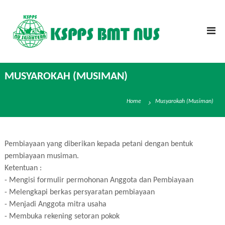
S
K
K
k
S
S
i
P
P
p
P
P
S
t
N
S
o
U
MUSYAROKAH (MUSIMAN)
N
c
S
U
e
o
j
S
n
Home
Musyarokah (Musiman)
a
e
t
h
j
t
e
e
a
n
r
Pembiayaan yang diberikan kepada petani dengan bentuk
h
t
a
pembiayaan musiman.
t
Ketentuan :
e
- Mengisi formulir permohonan Anggota dan Pembiayaan
r
- Melengkapi berkas persyaratan pembiayaan
a
- Menjadi Anggota mitra usaha
- Membuka rekening setoran pokok